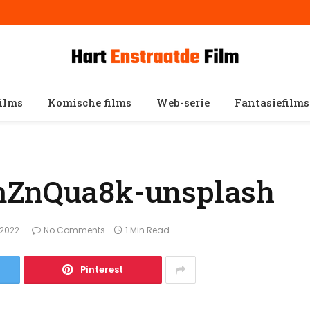
films
Komische films
Web-serie
Fantasiefilms
mZnQua8k-unsplash
 2022
No Comments
1 Min Read
Pinterest